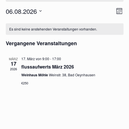
Ansic
06.08.2026
Vera
Mona
Navig
Ansi
Datum
Navi
Kalender
wählen.
von
Es sind keine anstehenden Veranstaltungen vorhanden.
Veranstaltungen
Vergangene Veranstaltungen
17. März von 9:00
-
17:00
MÄRZ
17
flussaufwerts März 2026
2026
Weinhaus Möhle
Weinstr. 38, Bad Oeynhausen
€250